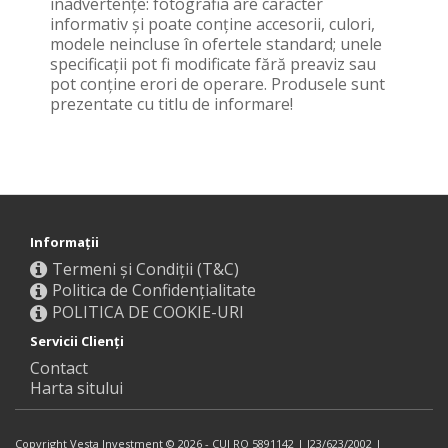
inadvertenţe: fotografia are caracter
informativ şi poate conţine accesorii, culori,
modele neincluse în ofertele standard; unele
specificaţii pot fi modificate fără preaviz sau
pot conţine erori de operare. Produsele sunt
prezentate cu titlu de informare!
Informaţii
Termeni și Condiții (T&C)
Politica de Confidențialitate
POLITICA DE COOKIE-URI
Servicii Clienţi
Contact
Harta sitului
Copyright Vesta Investment © 2026 - CUI RO 5891142 | J23/623/2002 |