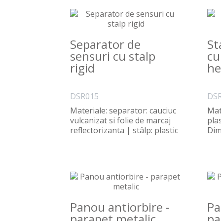
Separator de
St
sensuri cu stalp
cu
rigid
he
DSR015
DS
Materiale: separator: cauciuc
Mat
vulcanizat si folie de marcaj
plas
reflectorizanta | stâlp: plastic
Dim
si foli..
Vari
Panou antiorbire -
Pa
parapet metalic
pa