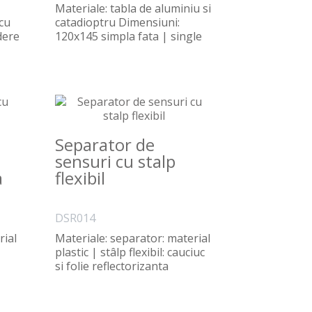
Materiale: tabla de aluminiu si
cu
catadioptru Dimensiuni:
dere
120x145 simpla fata | single
side Montar..
Separator de
sensuri cu stalp
a
flexibil
DSR014
rial
Materiale: separator: material
plastic | stâlp flexibil: cauciuc
si folie reflectorizanta
Dimensiun..