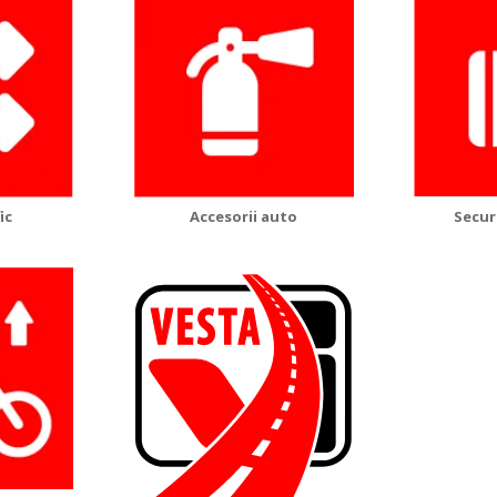
ic
Accesorii auto
Secur