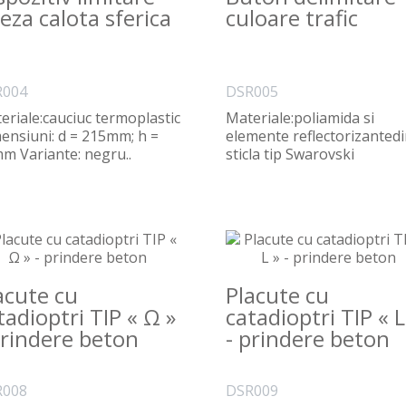
teza calota sferica
culoare trafic
R004
DSR005
eriale:cauciuc termoplastic
Materiale:poliamida si
ensiuni: d = 215mm; h =
elemente reflectorizanted
m Variante: negru..
sticla tip Swarovski
Dimensiuni: Φ=110mm si h.
acute cu
Placute cu
tadioptri TIP « Ω »
catadioptri TIP « L
prindere beton
- prindere beton
R008
DSR009