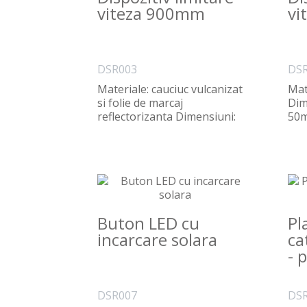
viteza 900mm
vi
DSR003
DS
Materiale: cauciuc vulcanizat
Mat
si folie de marcaj
Dim
reflectorizanta Dimensiuni:
50m
500x900x50mm | 450x..
Buton LED cu
Pl
incarcare solara
ca
- 
DSR007
DS