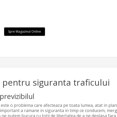
Spre Magazinul Online
pentru siguranta traficului
previzibilul
 este o problema care afecteaza pe toata lumea, atat in plan 
 important a ramane in siguranta in timp ce conducem, merg
 sa ne putem bucura cu totii de libertatea de a ne deplasa far