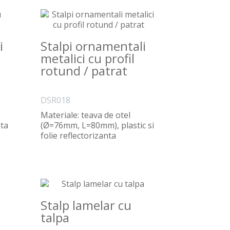
i
Stalpi ornamentali
metalici cu profil
rotund / patrat
DSR018
Materiale: teava de otel
nta
(Ø=76mm, L=80mm), plastic si
folie reflectorizanta
Dimensiuni: h=700 mm ..
Stalp lamelar cu
talpa