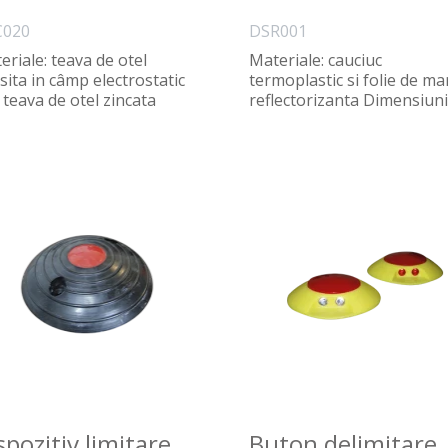
C020
DSR001
eriale: teava de otel
Materiale: cauciuc
sita in câmp electrostatic
termoplastic si folie de ma
 teava de otel zincata
reflectorizanta Dimensiuni
ensiuni: h=1.2m..
500x600x30mm | 30..
spozitiv limitare
Buton delimitare