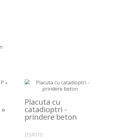
buton reflectorizant..
in
.
Placuta cu
 »
catadioptri -
prindere beton
DSR010