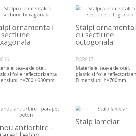
alpi ornamentali
Stalpi ornamental
 sectiune
cu sectiune
xagonala
octogonala
R016
DSR017
eriale: teava de otel,
Materiale: teava de otel,
tic si folie reflectorizanta
plastic si folie reflectoriza
ensiuni: h=700 / 900mm
Dimensiuni: h=700mm
ante:..
Variante: prind..
Stalp lamelar
nou antiorbire -
rapet beton