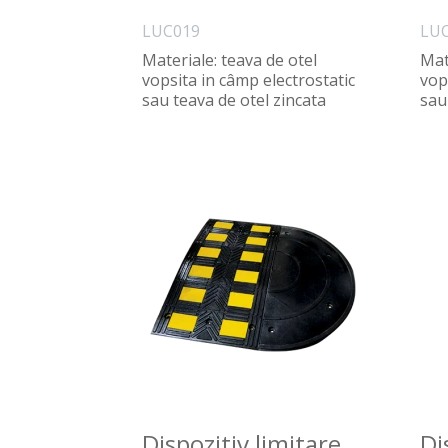
LUC019
LU
Materiale: teava de otel
Mat
vopsita in câmp electrostatic
vop
sau teava de otel zincata
sau
Dimensiuni: h=1.2m..
Dim
Dispozitiv limitare
Di