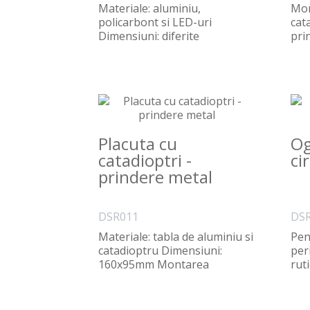
Materiale: aluminiu,
Mon
policarbont si LED-uri
cata
Dimensiuni: diferite
pri
dimensiuni si forme..
mec
Placuta cu
Og
catadioptri -
ci
prindere metal
DSR011
DS
Materiale: tabla de aluminiu si
Pen
catadioptru Dimensiuni:
per
160x95mm Montarea
rut
placutelor se face pri..
part