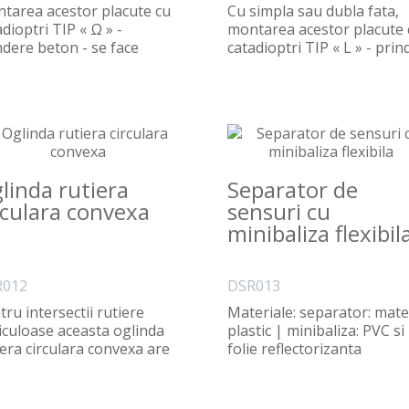
tarea acestor placute cu
Cu simpla sau dubla fata,
dioptri TIP « Ω » -
montarea acestor placute 
ndere beton - se face
catadioptri TIP « L » - prin
anic pe partea super..
beton - se fa..
linda rutiera
Separator de
rculara convexa
sensuri cu
minibaliza flexibil
R012
DSR013
tru intersectii rutiere
Materiale: separator: mate
iculoase aceasta oglinda
plastic | minibaliza: PVC si
iera circulara convexa are
folie reflectorizanta
ea din spat..
Dimensiuni: L=120..