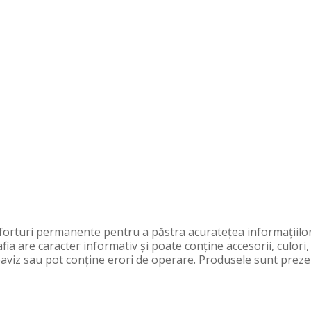
orturi permanente pentru a păstra acurateţea informaţiilor
fia are caracter informativ şi poate conţine accesorii, culori
preaviz sau pot conţine erori de operare. Produsele sunt preze