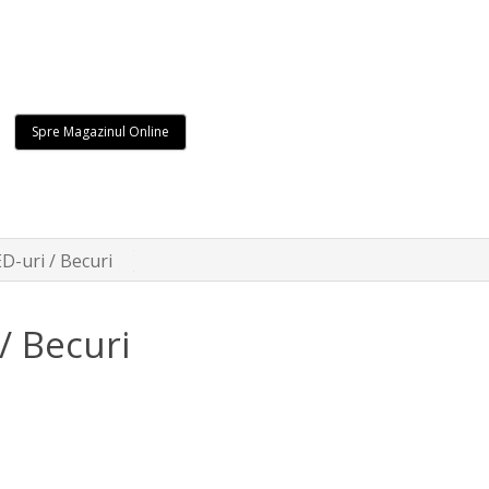
Spre Magazinul Online
ED-uri / Becuri
/ Becuri