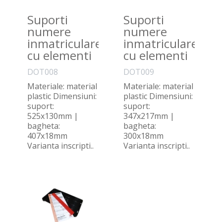
Suporti
Suporti
numere
numere
inmatriculare
inmatriculare
cu elementi
cu elementi
de blocare
de blocare
DOT008
DOT009
detasabili –
detasabili -
Materiale: material
Materiale: material
autoturism
vehicule
plastic Dimensiuni:
plastic Dimensiuni:
teren
suport:
suport:
525x130mm |
347x217mm |
bagheta:
bagheta:
407x18mm
300x18mm
Varianta inscripti..
Varianta inscripti..