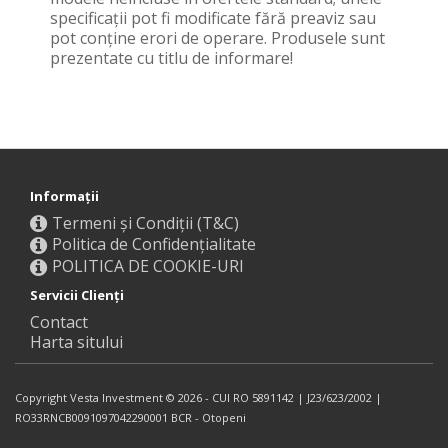
specificaţii pot fi modificate fără preaviz sau
pot conţine erori de operare. Produsele sunt
prezentate cu titlu de informare!
Informaţii
Termeni și Condiții (T&C)
Politica de Confidențialitate
POLITICA DE COOKIE-URI
Servicii Clienţi
Contact
Harta sitului
Copyright Vesta Investment © 2026 - CUI RO 5891142 | J23/623/2002 |
RO33RNCB0091097042290001 BCR - Otopeni