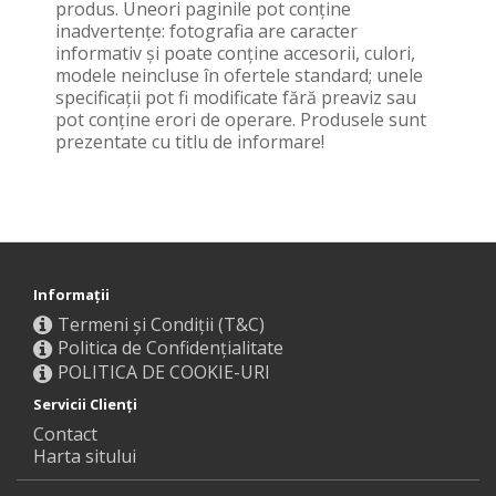
produs. Uneori paginile pot conţine
inadvertenţe: fotografia are caracter
informativ şi poate conţine accesorii, culori,
modele neincluse în ofertele standard; unele
specificaţii pot fi modificate fără preaviz sau
pot conţine erori de operare. Produsele sunt
prezentate cu titlu de informare!
Informaţii
Termeni și Condiții (T&C)
Politica de Confidențialitate
POLITICA DE COOKIE-URI
Servicii Clienţi
Contact
Harta sitului