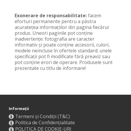
Exonerare de responsabilitate:
facem
eforturi permanente pentru a păstra
acurateţea informaţiilor din pagina fiecărui
produs. Uneori paginile pot conţine
inadvertenţe: fotografia are caracter
informativ şi poate conţine accesorii, culori,
modele neincluse în ofertele standard; unele
specificaţii pot fi modificate fără preaviz sau
pot conţine erori de operare. Produsele sunt
prezentate cu titlu de informare!
Informaţii
Termeni și Condiții (T&C)
Politica de Confidențialitate
POLITICA DE COOKIE-URI