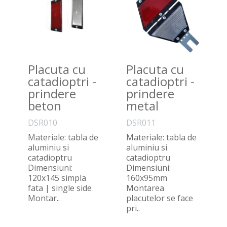
Placuta cu
Placuta cu
catadioptri -
catadioptri -
prindere
prindere
beton
metal
DSR010
DSR011
Materiale: tabla de
Materiale: tabla de
aluminiu si
aluminiu si
catadioptru
catadioptru
Dimensiuni:
Dimensiuni:
120x145 simpla
160x95mm
fata | single side
Montarea
Montar..
placutelor se face
pri..