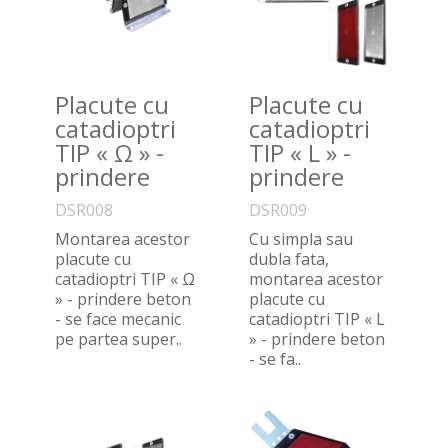
Placute cu
Placute cu
catadioptri
catadioptri
TIP « Ω » -
TIP « L » -
prindere
prindere
beton
beton
DSR008
DSR009
Montarea acestor
Cu simpla sau
placute cu
dubla fata,
catadioptri TIP « Ω
montarea acestor
» - prindere beton
placute cu
- se face mecanic
catadioptri TIP « L
pe partea super..
» - prindere beton
- se fa..