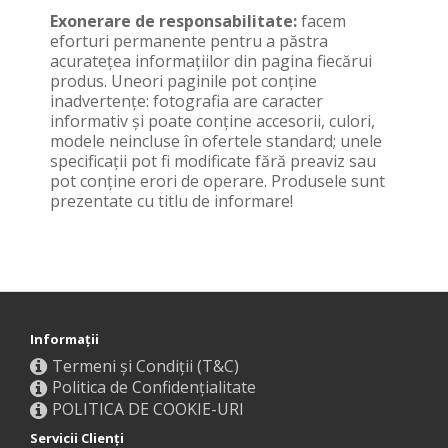
Exonerare de responsabilitate:
facem
eforturi permanente pentru a păstra
acurateţea informaţiilor din pagina fiecărui
produs. Uneori paginile pot conţine
inadvertenţe: fotografia are caracter
informativ şi poate conţine accesorii, culori,
modele neincluse în ofertele standard; unele
specificaţii pot fi modificate fără preaviz sau
pot conţine erori de operare. Produsele sunt
prezentate cu titlu de informare!
Informaţii
Termeni și Condiții (T&C)
Politica de Confidențialitate
POLITICA DE COOKIE-URI
Servicii Clienţi