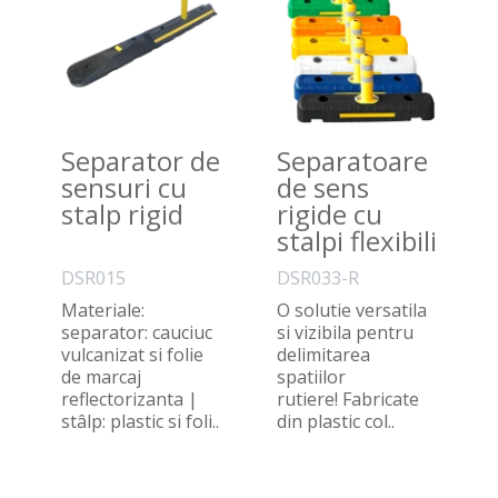
Separator de
Separatoare
sensuri cu
de sens
stalp rigid
rigide cu
stalpi flexibili
(diverse
DSR015
DSR033-R
culori)
Materiale:
O solutie versatila
separator: cauciuc
si vizibila pentru
vulcanizat si folie
delimitarea
de marcaj
spatiilor
reflectorizanta |
rutiere! Fabricate
stâlp: plastic si foli..
din plastic col..