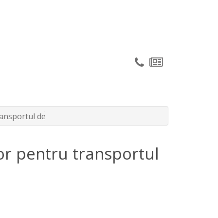
ransportul de marfuri periculoase (ADR)
or pentru transportul