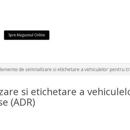
Spre Magazinul Online
lemente de semnalizare si etichetare a vehiculelor pentru t
are si etichetare a vehiculel
se (ADR)