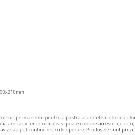
 300x210mm
orturi permanente pentru a păstra acurateţea informaţiilor
fia are caracter informativ şi poate conţine accesorii, culori
preaviz sau pot conţine erori de operare. Produsele sunt preze