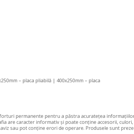
x250mm – placa pliabilă | 400x250mm – placa
orturi permanente pentru a păstra acurateţea informaţiilor
fia are caracter informativ şi poate conţine accesorii, culori
preaviz sau pot conţine erori de operare. Produsele sunt preze