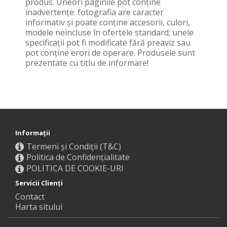
produs. Uneori paginile pot conţine
inadvertenţe: fotografia are caracter
informativ şi poate conţine accesorii, culori,
modele neincluse în ofertele standard; unele
specificaţii pot fi modificate fără preaviz sau
pot conţine erori de operare. Produsele sunt
prezentate cu titlu de informare!
Informaţii
Termeni și Condiții (T&C)
Politica de Confidențialitate
POLITICA DE COOKIE-URI
Servicii Clienţi
Contact
Harta sitului