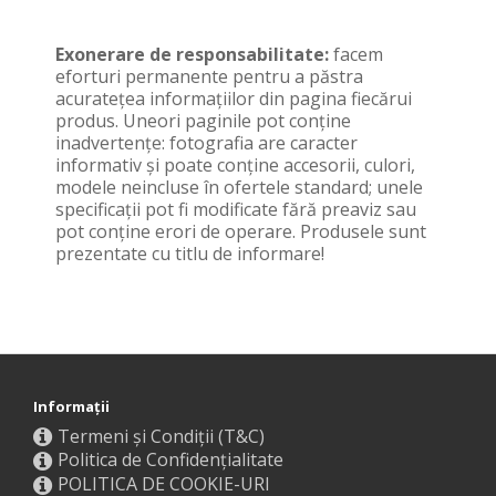
Exonerare de responsabilitate:
facem
eforturi permanente pentru a păstra
acurateţea informaţiilor din pagina fiecărui
produs. Uneori paginile pot conţine
inadvertenţe: fotografia are caracter
informativ şi poate conţine accesorii, culori,
modele neincluse în ofertele standard; unele
specificaţii pot fi modificate fără preaviz sau
pot conţine erori de operare. Produsele sunt
prezentate cu titlu de informare!
Informaţii
Termeni și Condiții (T&C)
Politica de Confidențialitate
POLITICA DE COOKIE-URI