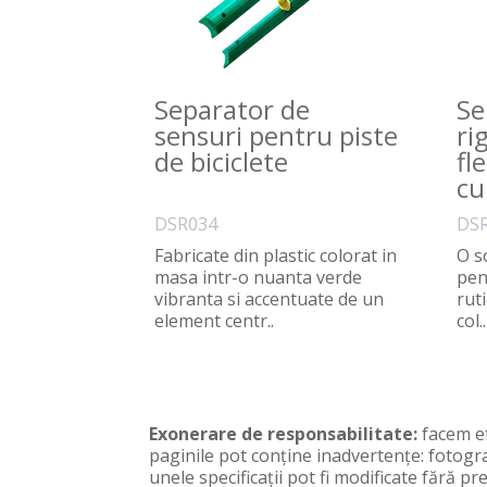
Separator de
Se
sensuri pentru piste
ri
de biciclete
fle
cu
DSR034
DSR
Fabricate din plastic colorat in
O so
masa intr-o nuanta verde
pen
vibranta si accentuate de un
ruti
element centr..
col..
Exonerare de responsabilitate:
facem ef
paginile pot conţine inadvertenţe: fotogra
unele specificaţii pot fi modificate fără 