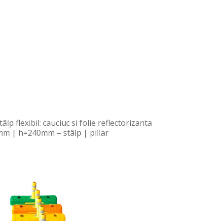
âlp flexibil: cauciuc si folie reflectorizanta
m | h=240mm – stâlp | pillar