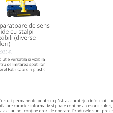
paratoare de sens
gide cu stalpi
xibili (diverse
lori)
033-R
lutie versatila si vizibila
tru delimitarea spatiilor
ere! Fabricate din plastic
orturi permanente pentru a păstra acurateţea informaţiilor
fia are caracter informativ şi poate conţine accesorii, culori
preaviz sau pot conţine erori de operare. Produsele sunt preze