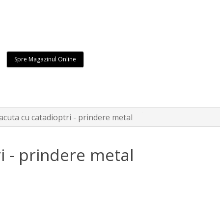
Spre Magazinul Online
acuta cu catadioptri - prindere metal
i - prindere metal