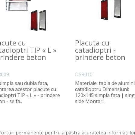
acute cu
Placuta cu
tadioptri TIP « L »
catadioptri -
prindere beton
prindere beton
R009
DSR010
simpla sau dubla fata,
Materiale: tabla de alumini
tarea acestor placute cu
catadioptru Dimensiuni:
dioptri TIP « L » - prindere
120x145 simpla fata | sing
n - se fa..
side Montar..
orturi permanente pentru a păstra acurateţea informaţiilor