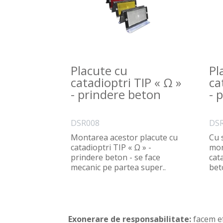
Placute cu
Pl
catadioptri TIP « Ω »
ca
- prindere beton
- 
DSR008
DS
Montarea acestor placute cu
Cu 
catadioptri TIP « Ω » -
mon
prindere beton - se face
cata
mecanic pe partea super..
beto
Exonerare de responsabilitate:
facem ef