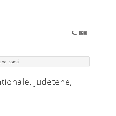
ene, comunale, vicinale si de exploatare
tionale, judetene,