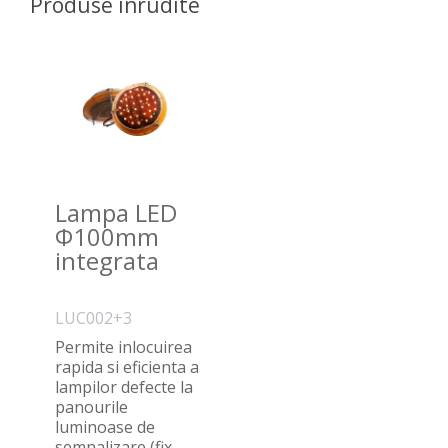
Produse înrudite
Lampa LED
Φ100mm
integrata
LUC002+3
Permite inlocuirea
rapida si eficienta a
lampilor defecte la
panourile
luminoase de
semnalizare (fix..